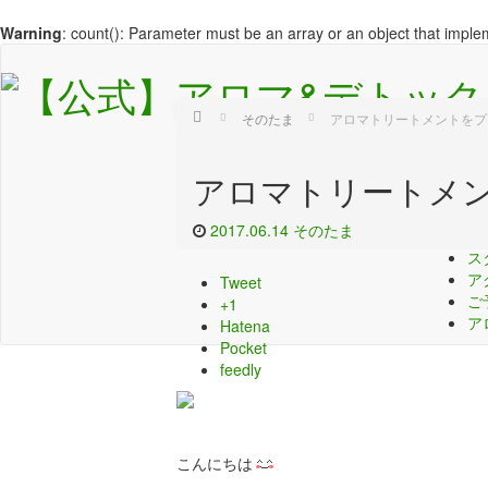
Warning
: count(): Parameter must be an array or an object that impl
ブログ
Home
そのたま
アロマトリートメントをプ
HO
アロマトリートメ
H
メ
2017.06.14
そのたま
コ
ス
ア
Tweet
ご
+1
ア
Hatena
Pocket
feedly
こんにちは