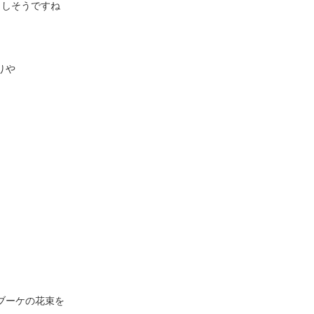
りしそうですね
りや
ブーケの花束を