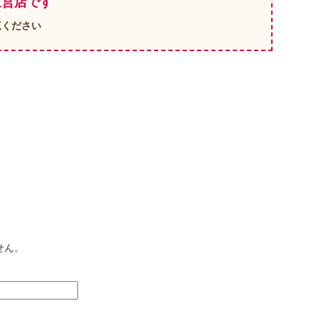
直営店です
覧ください
せん。