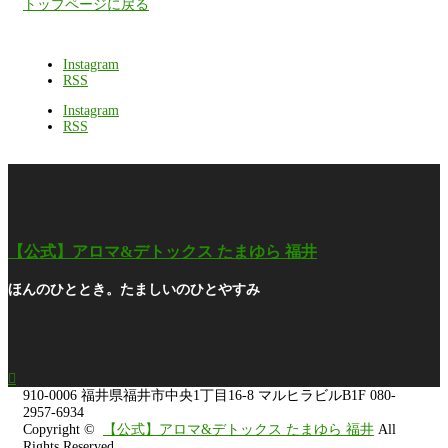
トップページに戻る
Instagram
RSS
Instagram
RSS
【公式】アロマ&デトックス たまゆら 福井
ほんのひととき。たましいのひとやすみ

910-0006
福井県福井市中央1丁目16-8 マルヒラビルB1F
080-
2957-6934
Copyright ©
【公式】アロマ&デトックス たまゆら 福井
All
Rights Reserved.