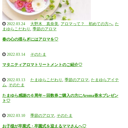
2022.03.24
大野木 真奈美
,
アロマって？ 初めての方へ
,
た
まゆらこだわり
,
季節のアロマ
春の心の揺らぎにはアロマを♡
2022.03.14
そのたま
マタニティアロマトリートメントのご紹介♡
2022.03.13
たまゆらこだわり
,
季節のアロマ
,
たまゆらアイテ
ム
,
そのたま
たまゆら感謝の６周年～回数券ご購入の方にAroma香水プレゼン
ト♡
2022.03.10
季節のアロマ
,
そのたま
お子様が卒業式・卒園式を迎えるママさんへ♡