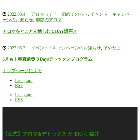
2022.03.4
アロマって？ 初めての方へ
,
イベント・キャンペ
ーンのお知らせ
,
季節のアロマ
アロマをとことん愉しむ１DAY講座♬
2022.03.2
イベント・キャンペーンのお知らせ
,
そのたま
3月も！春直前🌸３Daysデトックスプログラム
トップページに戻る
Instagram
RSS
Instagram
RSS
【公式】アロマ&デトックス たまゆら 福井