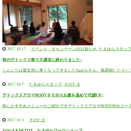
2017.10.17
イベント・キャンペーンのお知らせ
,
たまゆらスタッ
秋のデトックス祭り大盛況に終わりました♪
こんにちは最近急に寒くなってきましたねみなさん、体調崩したりし
2017.10.7
たまゆらスタッフ
,
そのたま
デトックスアロマBODY９０分☆お腹を温めて代謝UP♪
秋におすすめメニューのご紹介ですデトックスアロマBODY90分コー
2017.10.3
そのたま
YOGA＆DETOX たまゆらワークショップ