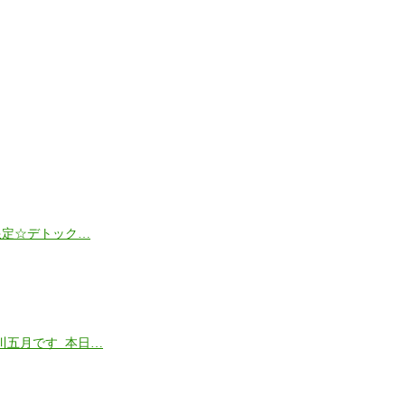
限定☆デトック…
川五月です 本日…