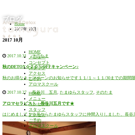
ブログ
Home
2017年 10月
2017 10月
HOME
2017.10.31
そのたま
メニュー
コンセプト
秋のDETOX☆２０%OFFキャンペーン♪
スタッフ
アクセス
秋のお得なキャンペーンのお知らせです１１/１～１１/30までの期間
ご予約
アロマスクール
2017.10.27
長谷川 五月
,
たまゆらスタッフ
,
そのたま
HOME
メニュー
アロマセラピスト 長谷川五月です★
コンセプト
スタッフ
はじめまして１０月からたまゆらスタッフに仲間入りしました、長谷
アクセス
ご予約
アロマスクール