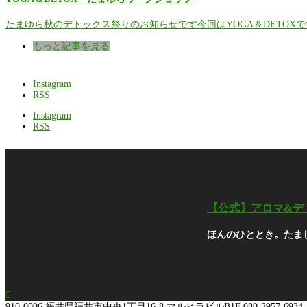
たまゆら秋のデトックス祭りのお知らせです今回はYOGA＆DETOXで
もっと記事を見る
Instagram
RSS
Instagram
RSS
【公式】アロマ&デ
ほんのひととき。たま

910-0006
福井県福井市中央1丁目16-8 マルヒラビルB1F
080-2957-6934