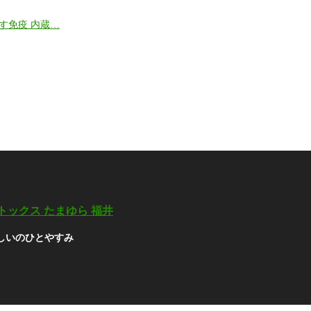
す免疫 内蔵…
トックス たまゆら 福井
しいのひとやすみ