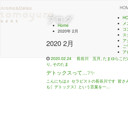
HO
ブログ
H
メ
Home
コ
2020年 2月
ス
ア
2020 2月
ご
ア
2020.02.24
長谷川 五月
,
たまゆらこだ
り
,
そのたま
デトックスって…❔✨
こんにちは♬ セラピストの長谷川です 皆さ
も〘デトックス〙という言葉を一…