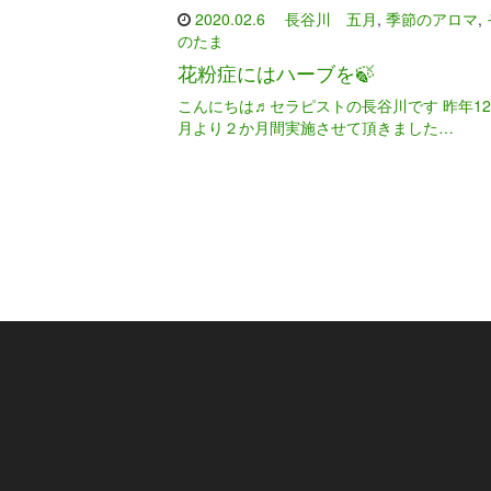
2020.02.6
長谷川 五月
,
季節のアロマ
,
のたま
花粉症にはハーブを🍃
こんにちは♬セラピストの長谷川です 昨年12
月より２か月間実施させて頂きました…