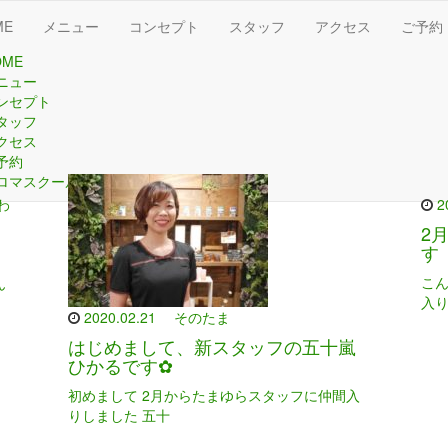
ME
メニュー
コンセプト
スタッフ
アクセス
ご予約
OME
ニュー
ンセプト
タッフ
クセス
予約
ロマスクール
わ
2
2
す
こ
ん
入
2020.02.21
そのたま
はじめまして、新スタッフの五十嵐
ひかるです✿
初めまして 2月からたまゆらスタッフに仲間入
りしました 五十