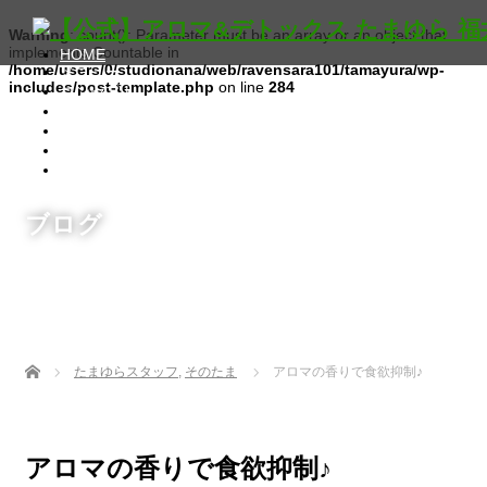
Warning
: count(): Parameter must be an array or an object that
implements Countable in
HOME
/home/users/0/studionana/web/ravensara101/tamayura/wp-
メニュー
includes/post-template.php
on line
284
コンセプト
スタッフ
アクセス
ご予約
アロマスクール
ブログ
Home
たまゆらスタッフ
,
そのたま
アロマの香りで食欲抑制♪
アロマの香りで食欲抑制♪