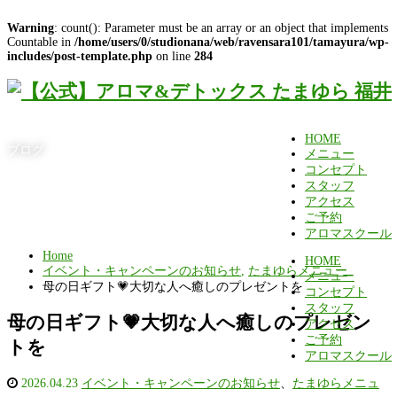
Warning
: count(): Parameter must be an array or an object that implements
Countable in
/home/users/0/studionana/web/ravensara101/tamayura/wp-
includes/post-template.php
on line
284
HOME
ブログ
メニュー
コンセプト
スタッフ
アクセス
ご予約
アロマスクール
Home
HOME
イベント・キャンペーンのお知らせ
,
たまゆらメニュー
メニュー
母の日ギフト💗大切な人へ癒しのプレゼントを
コンセプト
スタッフ
母の日ギフト💗大切な人へ癒しのプレゼン
アクセス
ご予約
トを
アロマスクール
2026.04.23
イベント・キャンペーンのお知らせ
、
たまゆらメニュ