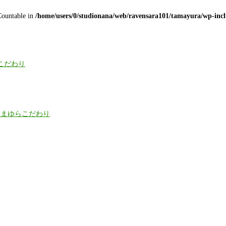
 Countable in
/home/users/0/studionana/web/ravensara101/tamayura/wp-incl
こだわり
たまゆらこだわり