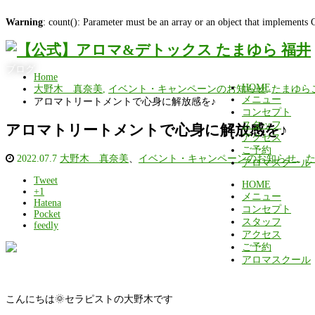
Warning
: count(): Parameter must be an array or an object that implements
ブログ
Home
HOME
大野木 真奈美
,
イベント・キャンペーンのお知らせ
,
たまゆら
メニュー
アロマトリートメントで心身に解放感を♪
コンセプト
スタッフ
アロマトリートメントで心身に解放感を♪
アクセス
ご予約
2022.07.7
大野木 真奈美
、
イベント・キャンペーンのお知らせ
、
アロマスクール
Tweet
HOME
+1
メニュー
Hatena
コンセプト
Pocket
スタッフ
feedly
アクセス
ご予約
アロマスクール
こんにちは🌞セラピストの大野木です