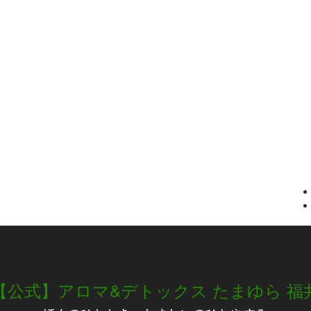
【公式】アロマ&デトックス たまゆら 福