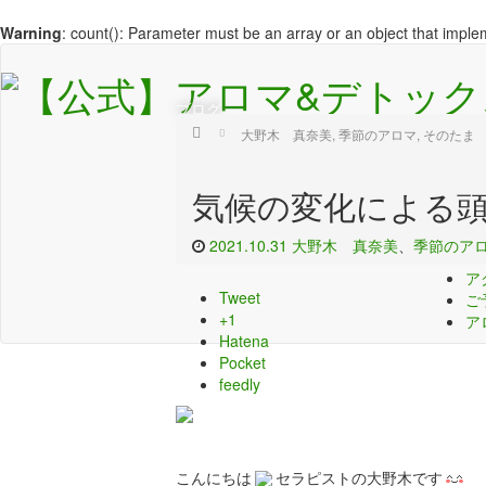
Warning
: count(): Parameter must be an array or an object that impl
ブログ
Home
大野木 真奈美
,
季節のアロマ
,
そのたま
HO
H
気候の変化による
メ
コ
2021.10.31
大野木 真奈美
、
季節のア
ス
ア
Tweet
ご
+1
ア
Hatena
Pocket
feedly
こんにちは
セラピストの大野木です