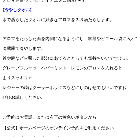
アロマを使った涼むアイテムをご紹介(^-^)
{冷やしタオル}
水で濡らしたタオルに好きなアロマを⒉３滴たらします。
アロマをたらした面を内側になるようにし、容器やビニール袋に入れ
冷蔵庫で冷やします。
首や腕など火照った部分にあてるととっても気持ちいいですよ
グレープフルーツ・ペパーミント・レモンのアロマを入れると
よりスッキリ✨
レジャーの時はクーラーボックスなどにしのばせてもいいですね
ぜひお試しください♩
ご予約はお電話、または右下の黄色いボタンから
【公式】ホームページのオンライン予約をご利用ください