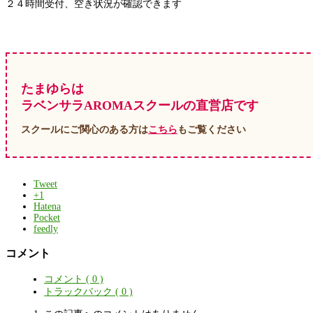
２４時間受付、空き状況が確認できます
たまゆらは
ラベンサラAROMAスクールの直営店です
スクールにご関心のある方は
こちら
もご覧ください
Tweet
+1
Hatena
Pocket
feedly
コメント
コメント ( 0 )
トラックバック ( 0 )