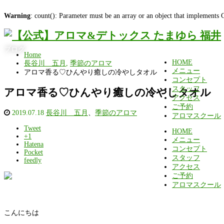
Warning
: count(): Parameter must be an array or an object that implements
ブログ
Home
HOME
長谷川 五月
,
季節のアロマ
メニュー
アロマ香る♡ひんやり癒しの冷やしタオル
コンセプト
スタッフ
アロマ香る♡ひんやり癒しの冷やしタオル
アクセス
ご予約
2019.07.18
長谷川 五月
、
季節のアロマ
アロマスクール
Tweet
HOME
+1
メニュー
Hatena
コンセプト
Pocket
スタッフ
feedly
アクセス
ご予約
アロマスクール
こんにちは