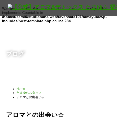
Warning
: count(): Parameter must be an array or an object that
implements Countable in
/home/users/0/studionana/web/ravensara101/tamayura/wp-
includes/post-template.php
on line
284
ブログ
Home
たまゆらスタッフ
アロマとの出会い☆
アロマとの出会い☆