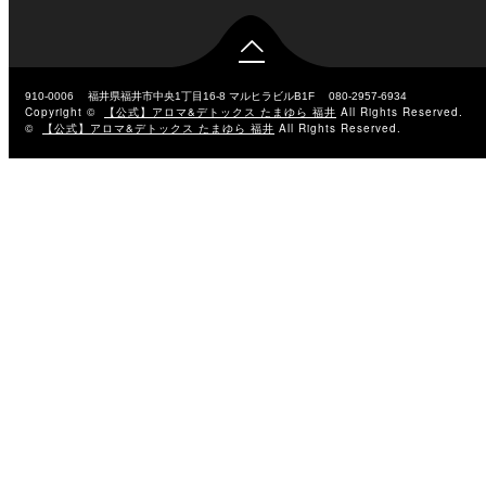

910-0006
福井県福井市中央1丁目16-8 マルヒラビルB1F
080-2957-6934
Copyright ©
【公式】アロマ&デトックス たまゆら 福井
All Rights Reserved.
©
【公式】アロマ&デトックス たまゆら 福井
All Rights Reserved.