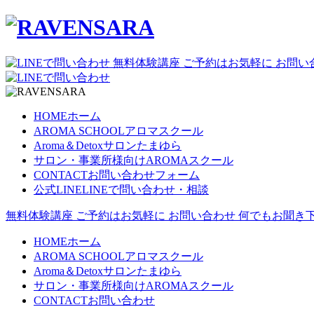
無料体験講座
ご予約はお気軽に
お問い
HOME
ホーム
AROMA SCHOOL
アロマスクール
Aroma＆Detoxサロン
たまゆら
サロン・事業所様向け
AROMAスクール
CONTACT
お問い合わせフォーム
公式LINE
LINEで問い合わせ・相談
無料体験講座
ご予約はお気軽に
お問い合わせ
何でもお聞き下
HOME
ホーム
AROMA SCHOOL
アロマスクール
Aroma＆Detoxサロン
たまゆら
サロン・事業所様向け
AROMAスクール
CONTACT
お問い合わせ