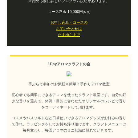
※始める前に詳しいプログラム説明があります。
コース料金 19,000円
(税別)
お申し込み・コースの
お問い合わせは
たまゆらまで
1Dayアロマクラフトの会
手ぶらで参加のお気軽＆簡単！手作りアロマ教室
初心者でも簡単にできるアロマを使ったクラフト教室です。自分の好
きな香りを選んで、体調・目的に合わせたオリジナルのレシピで香り
をコーディネートして頂けます。
コスメやバスソルトなど日常使いできるアロマグッズがお好みの香り
で作れ、ラッピングをしてお持ち帰り頂けます。クラフトメニューは
毎月変わり、毎回アロマのミニ知識に触れていきます。