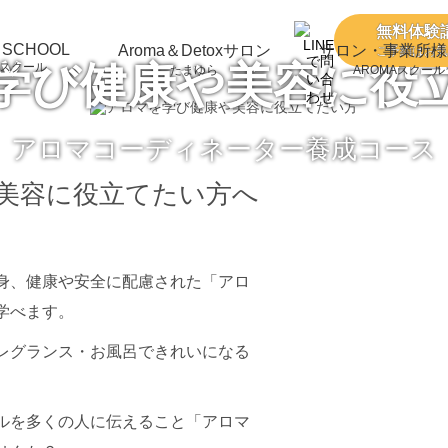
無料体験
 SCHOOL
Aroma＆Detoxサロン
サロン・事業所様
ご予約はお気
学び健康や美容に役
スクール
たまゆら
AROMAスクール
アロマコーディネーター養成コース
美容に役立てたい方へ
身、健康や安全に配慮された「アロ
学べます。
レグランス・お風呂できれいになる
ルを多くの人に伝えること「アロマ