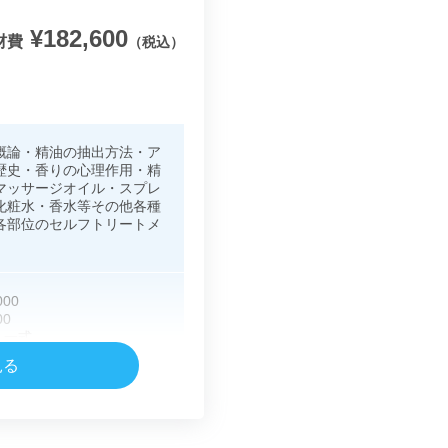
¥182,600
材費
（税込）
概論・精油の抽出方法・ア
歴史・香りの心理作用・精
マッサージオイル・スプレ
化粧水・香水等その他各種
各部位のセルフトリートメ
000
00
ト一式
精油8本
見る
をリクエストできます)
フト材料・容器
000（受験は任意）
00（税込）