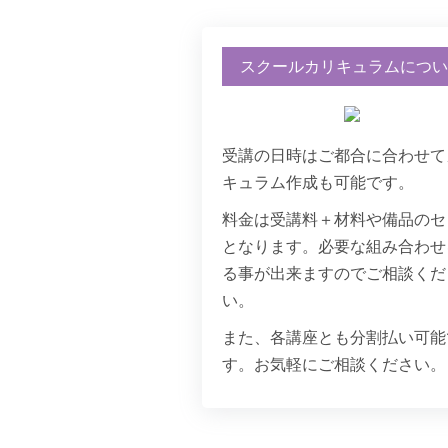
スクールカリキュラムにつ
20代 専業主婦
アロマコーディネーター
得しました。試験は大変
受講の日時はご都合に合わせて
は違って自ら知りたいと
キュラム作成も可能です。
く、どんどん勉強がはか
料金は受講料＋材料や備品のセ
の開業と、アロマの素晴
していきたいと思います
となります。必要な組み合わせ
る事が出来ますのでご相談くだ
い。
また、各講座とも分割払い可能
50代 医療スタッフ
す。お気軽にご相談ください。
産婦人科病棟に配属にな
りなさを感じ、私がこの
何かないかと考え、アロ