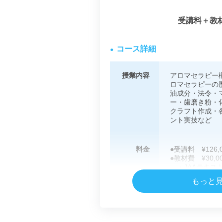
受講料＋教
コース詳細
●
授業内容
アロマセラピー
ロマセラピーの
油成分・法令・
ー・歯磨き粉・
クラフト作成・
ント実技など
料金
●受講料
¥126,
●教材費 ¥30,0
・JAAテキス
・自宅で使える
もっと
(お好みの精油
・毎回作るクラ
●受験料 ¥10,
合計 ¥182,6