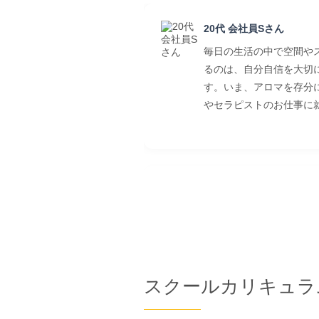
20代 会社員Sさん
毎日の生活の中で空間や
るのは、自分自信を大切
す。いま、アロマを存分
やセラピストのお仕事に
30代 看護師Mさん
32種類の精油をじっく
じることができました。
でしたが、ひとつのこと
かったです。今後アロマ
スクールカリキュラ
こうか考えただけでワク
carpe_nunc