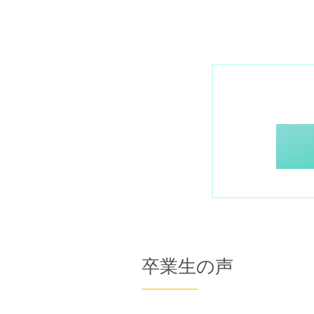
※分割払い可
時間
2.5時間 x 12
※1週間に1回の
の通常コースと
習得のじっくり
スクール卒業後もアロマのイベ
勉強会、食事会や一緒に旅行に
中はもちろん卒業後のフォロー
もしっかりサポートします。
卒業生の声