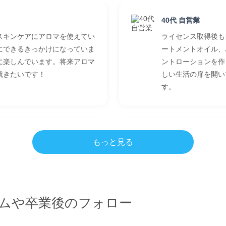
40代 自営業
スキンケアにアロマを使えてい
ライセンス取得後も
にできるきっかけになっていま
ートメントオイル、
に楽しんでいます。将来アロマ
ントローションを作
就きたいです！
しい生活の扉を開い
す。
30代 医療関係
もっと見る
り学び、香りの素晴らしさを感
受講する前はアロマ
試験勉強は仕事との両立で大変
イメージでしたが、
に夢中になれて久しぶりに楽し
晴らしさに感動しま
で得たことを、どう活用してい
らなかった主人の湿
ムや卒業後のフォロー
ワクします。
トメントでむくみが
た。