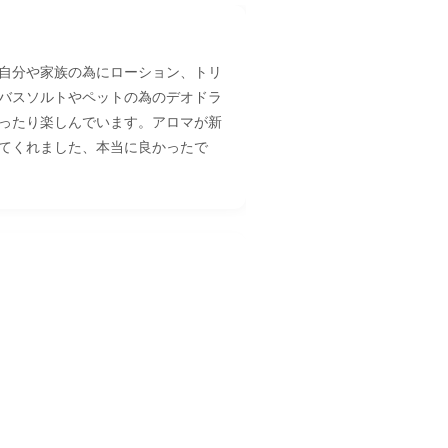
自分や家族の為にローション、トリ
バスソルトやペットの為のデオドラ
ったり楽しんでいます。アロマが新
てくれました、本当に良かったで
というといい香りのするものという
終わってみてアロマの薬理効果の素
した。市販の薬ではなかなか良くな
疹が跡形も無く奇麗になり、トリー
取れたりと、沢山の事を実感しまし