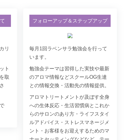
いて
フォローアップ＆ステップアップ
30代 サロン経営
の受講と実技のライセンスを取
コーディネーターと
でしたが、今迄の学校の勉強と
ラクターの資格にも
カリ
毎月1回ラベンサラ勉強会を行って
いう思いが強かったので、楽し
ンサラのボランティ
います。
どりました。将来は自宅サロン
ボランティアに参加
ット
勉強会テーマは習得した実技や最新
らしさを皆さんに伝える活動を
を積んで将来的には
。
していきたいと思い
を取
のアロマ情報などスクールOG生達
さ
との情報交換・活動先の情報提供。
アロマトリートメントが及ぼす全身
で
への生体反応・生活習慣病とこれか
らのサロンのあり方・ライフスタイ
り、仕事に慣れた頃若干の物足
ルアドバイス・ストレスマネージメ
病棟の患者さんにできることが
ント・お客様をお迎えするためのマ
マ！と思いつきスクールに通う
ナーとセッティングなどなど、テー