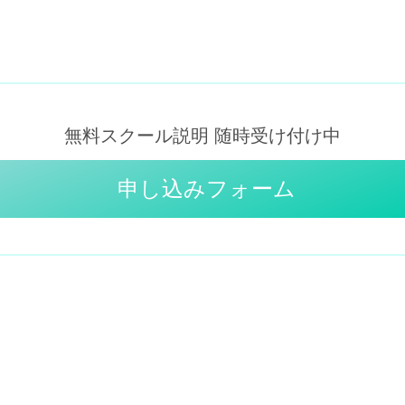
回 + 試験対策講習あり
授業を3ヶ月間の受講期間
、月2回の授業を6ヶ月間で
コースがあります。
無料スクール説明 随時受け付け中
申し込みフォーム
ントやワークショップ、
行く事も。スクール受講
アップやステップアップ