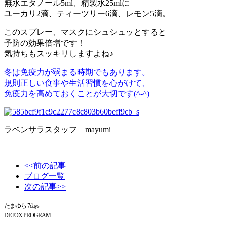
無水エタノール5ml、精製水25mlに
ユーカリ2滴、ティーツリー6滴、レモン5滴。
このスプレー、マスクにシュシュッとすると
予防の効果倍増です！
気持ちもスッキリしますよね♪
冬は免疫力が弱まる時期でもあります。
規則正しい食事や生活習慣を心がけて、
免疫力を高めておくことが大切です(^-^)
ラベンサラスタッフ mayumi
<<前の記事
ブログ一覧
次の記事>>
たまゆら 7days
DETOX PROGRAM