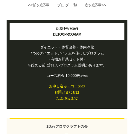
<<前の記事
ブログ一覧
次の記事>>
たまゆら 7days
DETOX PROGRAM
ダイエット・体質改善・体内浄化
7つのダイエットアイテムを使ったプログラム
（有機お野菜セット付）
※始める前に詳しいプログラム説明があります。
コース料金 19,000円
(税別)
お申し込み・コースの
お問い合わせは
たまゆらまで
1Dayアロマクラフトの会