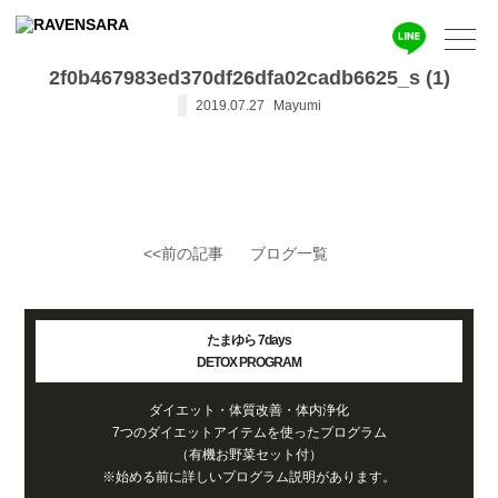
2f0b467983ed370df26dfa02cadb6625_s (1)
2019.07.27
Mayumi
<<前の記事
ブログ一覧
たまゆら 7days
DETOX PROGRAM
ダイエット・体質改善・体内浄化
7つのダイエットアイテムを使ったプログラム
（有機お野菜セット付）
※始める前に詳しいプログラム説明があります。