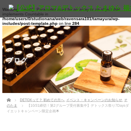
Warning
: count(): Parameter must be an array or an object that
implements Countable in
/home/users/0/studionana/web/ravensara101/tamayura/wp-
includes/post-template.php
on line
284
ブログ
Home
DETOXって？ 初めての方へ
,
イベント・キャンペーンのお知らせ
,
そ
のたま
【10/31締切！第2グループ受付募集中】デトックス祭り7Daysダ
イエットキャンペーン限定企画🌟