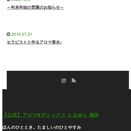
～年末年始の営業のお知らせ～
2016.07.21
セラピストと作るアロマ香水♪
Instagram
RSS
Instagram
RSS
【公式】アロマ&デトックス たまゆら 福井
ほんのひととき。たましいのひとやすみ