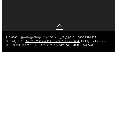

910-0006
福井県福井市中央1丁目16-8 マルヒラビルB1F
080-2957-6934
Copyright ©
【公式】アロマ&デトックス たまゆら 福井
All Rights Reserved.
©
【公式】アロマ&デトックス たまゆら 福井
All Rights Reserved.