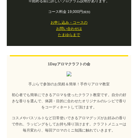
※始める前に詳しいプログラム説明があります。
コース料金 19,000円
(税別)
お申し込み・コースの
お問い合わせは
たまゆらまで
1Dayアロマクラフトの会
手ぶらで参加のお気軽＆簡単！手作りアロマ教室
初心者でも簡単にできるアロマを使ったクラフト教室です。自分の好
きな香りを選んで、体調・目的に合わせたオリジナルのレシピで香り
をコーディネートして頂けます。
コスメやバスソルトなど日常使いできるアロマグッズがお好みの香り
で作れ、ラッピングをしてお持ち帰り頂けます。クラフトメニューは
毎月変わり、毎回アロマのミニ知識に触れていきます。