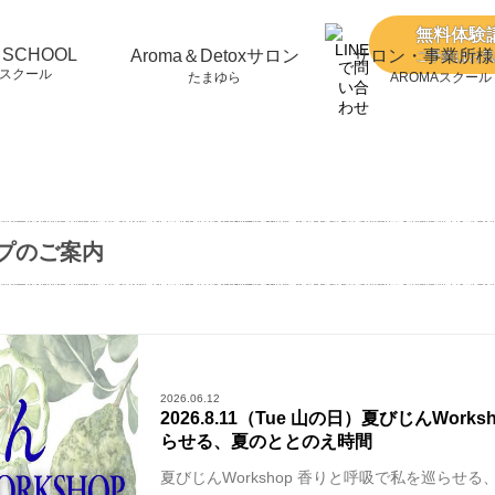
無料体験
 SCHOOL
Aroma＆Detoxサロン
サロン・事業所様
ご予約はお気
スクール
たまゆら
AROMAスクール
プのご案内
2026.06.12
2026.8.11（Tue 山の日）夏びじんWor
らせる、夏のととのえ時間
夏びじんWorkshop 香りと呼吸で私を巡らせ