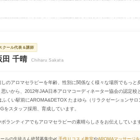
スクール代表＆講師
阪田 千晴
Chiharu Sakata
癒しのアロマセラピーを年齢、性別に関係なく様々な場所でもっと
思いから、2012年JAA日本アロマコーディネーター協会の認定校
にはふくい駅前にAROMA&DETOX たまゆら（リラクゼーションサロ
OGをスタッフ採用、育成しています。
やボランティアでもアロマセラピーの素晴らしさをお伝えしていま
ールの生徒さん絶賛募集中🌿
手作りコスメ教室
や
AROMAマッサージ