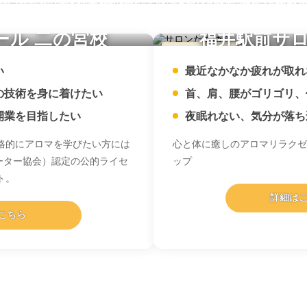
ール 二の宮校
福井駅前サロ
癒されたい方
い
最近なかなか疲れが取れ
の技術を身に着けたい
首、肩、腰がゴリゴリ、
開業を目指したい
夜眠れない、気分が落ち
格的にアロマを学びたい方には
心と体に癒しのアロマリラクゼ
ーター協会）認定の公的ライセ
ップ
ト。
詳細は
こちら