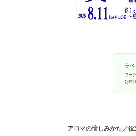
ラベ
ワー
公式L
アロマの愉しみかた／役