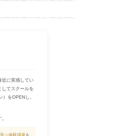
身近に実感してい
としてスクールを
ン）をOPENし、
す。
を学ぶ体験講座
も